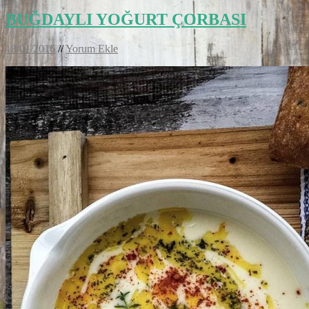
BUĞDAYLI YOĞURT ÇORBASI
18/01/2016
//
Yorum Ekle