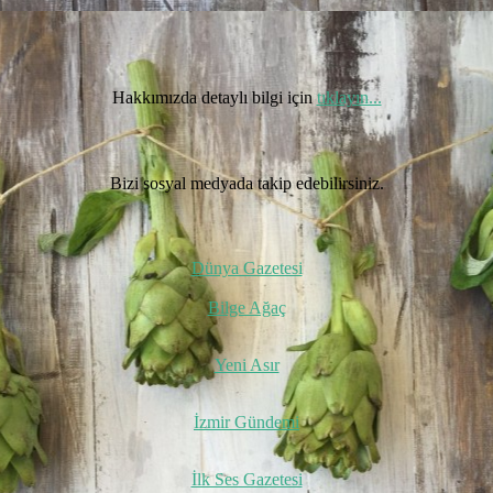
Hakkımızda detaylı bilgi için
tıklayın...
Bizi sosyal medyada takip edebilirsiniz.
Dünya Gazetesi
Bilge Ağaç
Yeni Asır
İzmir Gündemi
İlk Ses Gazetesi