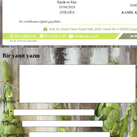
Bir yanıt yazın
Yorum
*
Ad
*
E-posta
*
İnternet sitesi