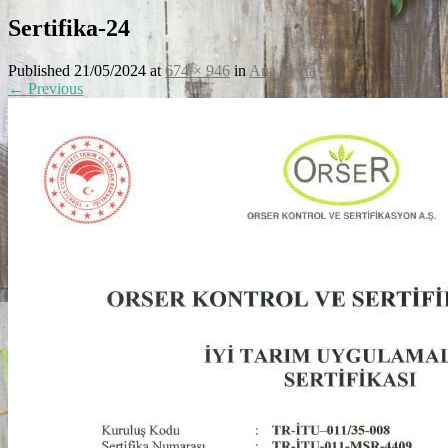
Sertifika-24
Published
21/05/2024
at
674 × 946
in
Ana Sayfa
←
Previous