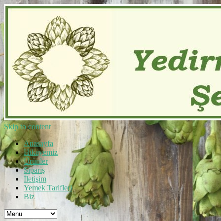
Skip to content
Anasayfa
Hikayemiz
Ürünler
Sipariş
İletişim
Yemek Tarifleri
Biz