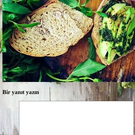
Bir yanıt yazın