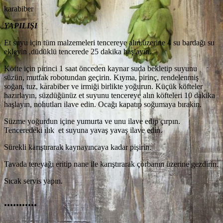
karabiber
YAPILIŞI
Et suyu için tüm malzemeleri tencereye alın üzerine 4 su bardağı su
ekleyin ,düdüklü tencerede 25 dakika haşlayın.
Köfte için pirinci 1 saat önceden kaynar suda bekletip suyunu
süzün, mutfak robotundan geçirin. Kıyma, pirinç, rendelenmiş
soğan, tuz, karabiber ve irmiği birlikte yoğurun. Küçük köfteler
hazırlayın, süzdüğünüz et suyunu tencereye alın köfteleri 10 dakika
haşlayın, nohutları ilave edin. Ocağı kapatıp soğumaya bırakın.
Süzme yoğurdun içine yumurta ve unu ilave edip çırpın.
Tenceredeki ılık et suyuna yavaş yavaş ilave edin.
Sürekli karıştırarak kaynayıncaya kadar pişirin.
Tavada tereyağı eritip nane ile karıştırarak çorbanın üzerine gezdirin.
Sıcak servis yapın.
...........