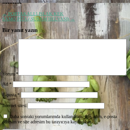
...........
←
PORTAKALLI ISLAK KEK
SAMO PİTA ( SUSAM HELVASI)
→
Bir yanıt yazın
Yorum
*
Ad
*
E-posta
*
İnternet sitesi
Daha sonraki yorumlarımda kullanılması için adım, e-posta
adresim ve site adresim bu tarayıcıya kaydedilsin.