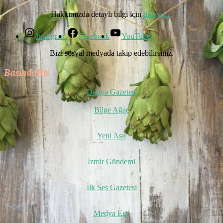
Hakkımızda detaylı bilgi için
tıklayın...
Instagram
Facebook
YouTube
Bizi sosyal medyada takip edebilirsiniz.
BasındaBiz
Dünya Gazetesi
Bilge Ağaç
Yeni Asır
İzmir Gündemi
İlk Ses Gazetesi
Medya Ege