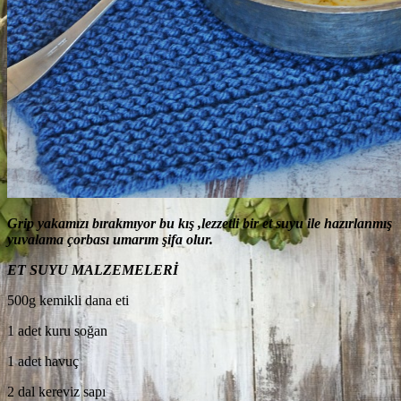
Grip
yakamızı bırakmıyor bu kış ,lezzetli bir et suyu ile hazırlanmış
yuvalama çorbası umarım şifa olur.
ET SUYU MALZEMELERİ
500g kemikli dana eti
1 adet kuru soğan
1 adet havuç
2 dal kereviz sapı