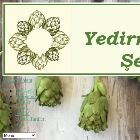
Skip to content
Anasayfa
Hikayemiz
Ürünler
Sipariş
İletişim
Yemek Tarifleri
Biz