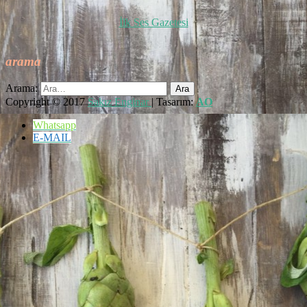
İlk Ses Gazetesi
arama
Arama:
Copyright © 2017
Sakız Enginar
| Tasarım:
AO
Whatsapp
E-MAIL