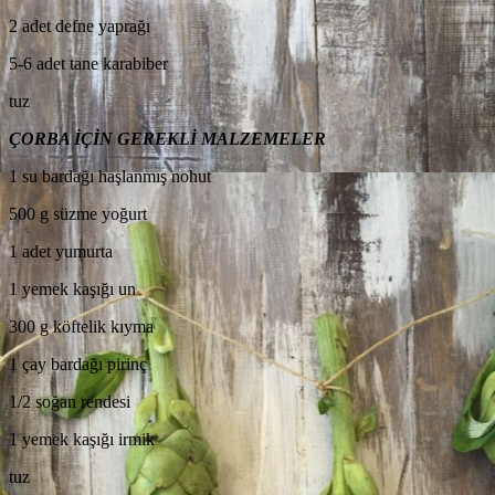
2 adet defne yaprağı
5-6 adet tane karabiber
tuz
ÇORBA İÇİN GEREKLİ MALZEMELER
1 su bardağı haşlanmış nohut
500 g süzme yoğurt
1 adet yumurta
1 yemek kaşığı un
300 g köftelik kıyma
1 çay bardağı pirinç
1/2 soğan rendesi
1 yemek kaşığı irmik
tuz