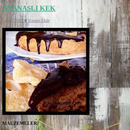
ANANASLI KEK
14/06/2012
//
Yorum Ekle
MALZEMELER: