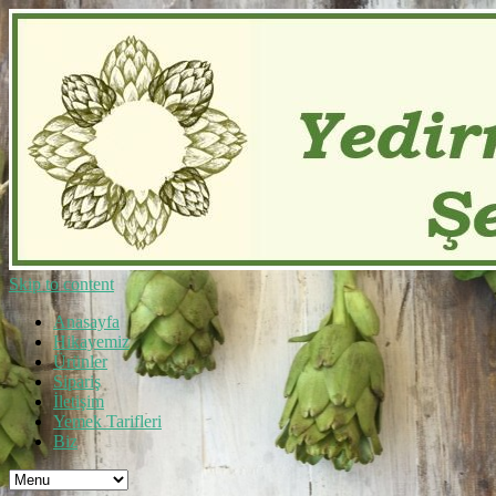
Skip to content
Anasayfa
Hikayemiz
Ürünler
Sipariş
İletişim
Yemek Tarifleri
Biz