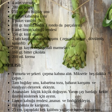
4 adet yumurta
200 gr. şeker
250 gr. tam buğday unu
1 paket kabartma tozu
1 paket vanilya
100 gr. tuzsuz fındık ( rondo da parçalayın)
1 adet limon kabuğu rendesi
150 gr. kuru ananas
2 tatlı kaşığı baharat karışımı ( zencefil, tarçın , dövülmüş
karanfil)
200 gr. kayısı veya şeftali marmelat ı
160 gr. bitter çikolata
200 ml. krema
YAPILIŞI:
Yumurta ve şekeri çırpma kabına alın. Mikserle beş dakika
çırpın.
Tam buğday unu, kabartma tozu, baharat karışımı ve
vanilyayı eleyerek ekleyin.
Ananasları küçük küçük doğrayın. Yarım çay bardağı kekin
üzerini süslemek için ayırın.
Limon kabuğu rendesi ,ananas ve fındığı ekleyin.
Bir spatula ile karıştırın.
25 cm. çapındaki kek kalıbını yağlayın hamur karışımını