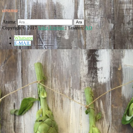
arama
Arama:
Copyright © 2017
Sakız Enginar
| Tasarım:
AO
Whatsapp
E-MAIL