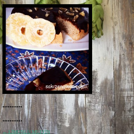
...........
...........
←
LİMONLU MUFFİN