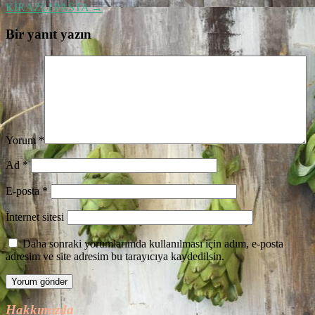
KİRAZLI PASTA
→
Bir yanıt yazın
Yorum
*
Ad
*
E-posta
*
İnternet sitesi
Daha sonraki yorumlarımda kullanılması için adım, e-posta
adresim ve site adresim bu tarayıcıya kaydedilsin.
Hakkımızda