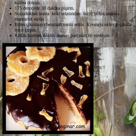
kalıba dökün.
175 derecede 30 dakika pişirin.
Soğuduktan sonra keki ortasından ikiye bölün arasına
marmelat sürün.
Bitter çikolatayı benmari usulü eritin .Kremayı ekleyip çatalla
iyice çırpın.
Kekin üzerine dökün ananas parçaları ile süsleyin.