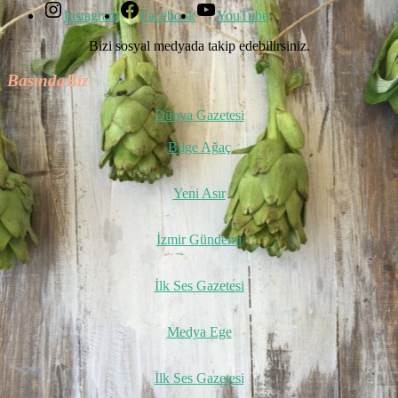
Instagram
Facebook
YouTube
Bizi sosyal medyada takip edebilirsiniz.
BasındaBiz
Dünya Gazetesi
Bilge Ağaç
Yeni Asır
İzmir Gündemi
İlk Ses Gazetesi
Medya Ege
İlk Ses Gazetesi