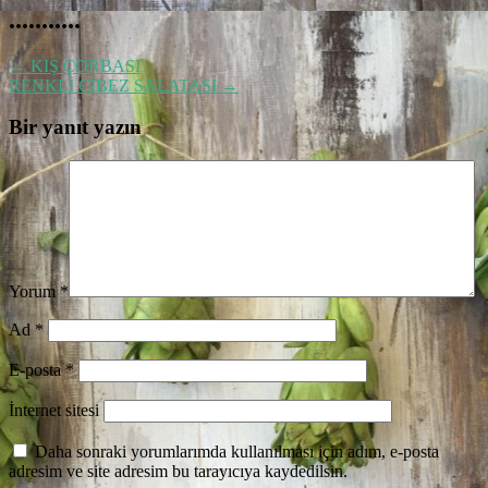
...........
←
KIŞ ÇORBASI
RENKLİ CİBEZ SALATASI
→
Bir yanıt yazın
Yorum
*
Ad
*
E-posta
*
İnternet sitesi
Daha sonraki yorumlarımda kullanılması için adım, e-posta
adresim ve site adresim bu tarayıcıya kaydedilsin.