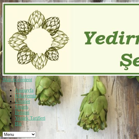
Skip to content
Anasayfa
Hikayemiz
Ürünler
Sipariş
İletişim
Yemek Tarifleri
Biz