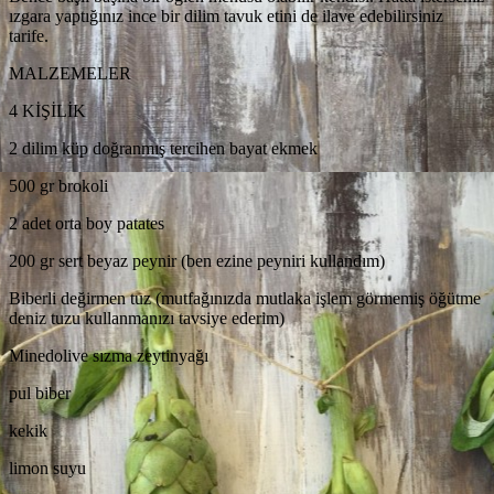
ızgara yaptığınız ince bir dilim tavuk etini de ilave edebilirsiniz
tarife.
MALZEMELER
4 KİŞİLİK
2 dilim küp doğranmış tercihen bayat ekmek
500 gr brokoli
2 adet orta boy patates
200 gr sert beyaz peynir (ben ezine peyniri kullandım)
Biberli değirmen tuz (mutfağınızda mutlaka işlem görmemiş öğütme
deniz tuzu kullanmanızı tavsiye ederim)
Minedolive sızma zeytinyağı
pul biber
kekik
limon suyu