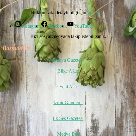
Hakkımızda detaylı bilgi için
tıklayın...
Instagram
Facebook
YouTube
Bizi sosyal medyada takip edebilirsiniz.
BasındaBiz
Dünya Gazetesi
Bilge Ağaç
Yeni Asır
İzmir Gündemi
İlk Ses Gazetesi
Medya Ege