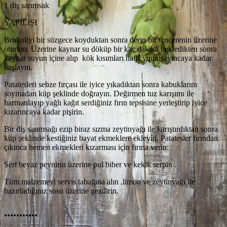
1 diş sarımsak
YAPILIŞI
Brokoliyi bir süzgece koyduktan sonra derin bir tencerenin üzerine
oturtun. Üzerine kaynar su döküp bir kaç dakika bekledikten sonra
kaynar suyun içine alıp kök kısımları hafif yumuşayıncaya kadar
haşlayın.
Patatesleri sebze fırçası ile iyice yıkadıktan sonra kabuklarını
soymadan küp şeklinde doğrayın. Değirmen tuz karışımı ile
harmanlayıp yağlı kağıt serdiğiniz fırın tepsisine yerleştirip iyice
kızarıncaya kadar pişirin.
Bir diş sarımsağı ezip biraz sızma zeytinyağı ile karıştırdıktan sonra
küp şeklinde kestiğiniz bayat ekmeklere ekleyin. Patatesler fırından
çıkınca hemen ekmekleri kızarması için fırına verin.
Sert beyaz peynirin üzerine pul biber ve kekik serpin .
Tüm malzemeyi servis tabağına alın ,limon ve zeytinyağı ile
hazırladığınız sosu üzerine gezdirin.
...........