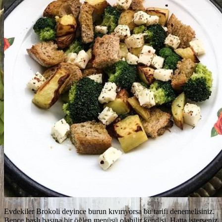
Evdekiler Brokoli deyince burun kıvırıyorsa bu tarifi denemelisiniz.
Bence başlı başına bir öğlen menüsü olabilir kendisi. Hatta isterseniz