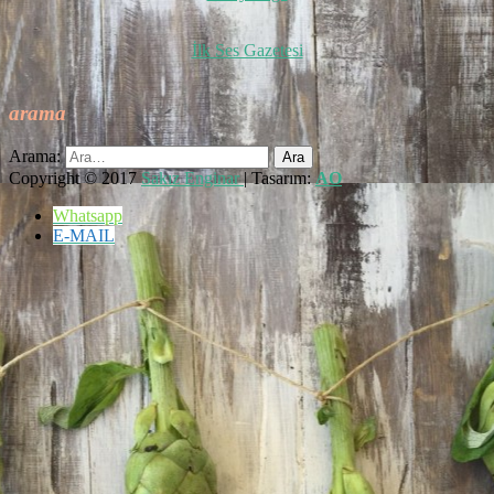
İlk Ses Gazetesi
arama
Arama:
Copyright © 2017
Sakız Enginar
| Tasarım:
AO
Whatsapp
E-MAIL