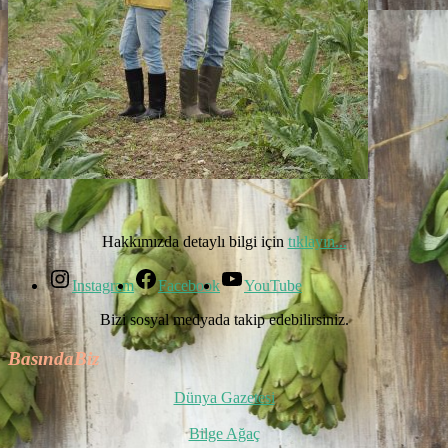
Hakkımızda detaylı bilgi için
tıklayın...
Instagram
Facebook
YouTube
Bizi sosyal medyada takip edebilirsiniz.
BasındaBiz
Dünya Gazetesi
Bilge Ağaç