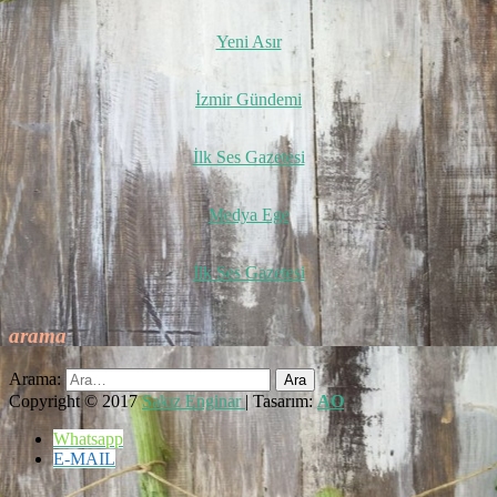
Yeni Asır
İzmir Gündemi
İlk Ses Gazetesi
Medya Ege
İlk Ses Gazetesi
arama
Arama:
Copyright © 2017
Sakız Enginar
| Tasarım:
AO
Whatsapp
E-MAIL