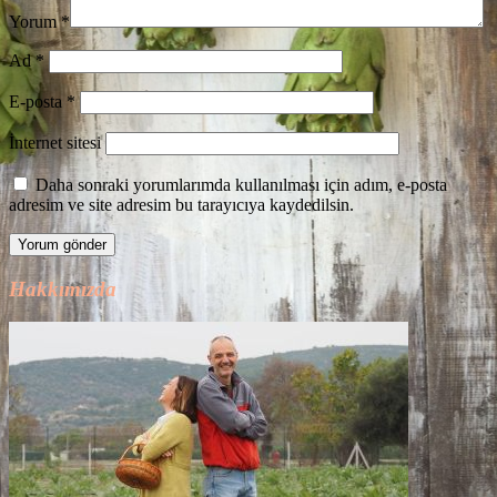
Yorum
*
Ad
*
E-posta
*
İnternet sitesi
Daha sonraki yorumlarımda kullanılması için adım, e-posta
adresim ve site adresim bu tarayıcıya kaydedilsin.
Hakkımızda