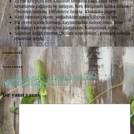
22 cm kelepçeli kek kalıbının tabanına yağlı kağıt serin
kenarlarını yağlayın ve unlayın. Kek karışımını kalıba dökün.
Önceden ısıtılmış 180 derece fırında 45 dakika pişirin.
Keki fırından çıkarın soğuduktan sonra kalıptan ayırın.
Bir cezve içinde kremayı kaynatmadan sadece ısıtın bitter
çikolatayı kremanın içine parçalayın. Karıştırarak eritin.
Soğuyan kekik üzerine çikolata sosu dökün , portakal kabuğu
rendesini serpin.
...........
...........
←
İFTAR DA AFİYETLE NOHUT MANTISI
ARMUTLU TARÇINLI KEK
→
Bir yanıt yazın