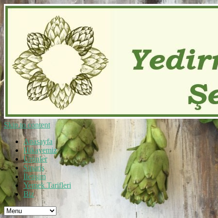
Skip to content
Anasayfa
Hikayemiz
Ürünler
Sipariş
İletişim
Yemek Tarifleri
Biz