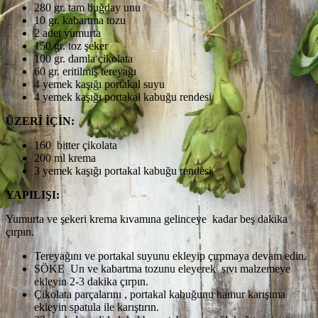
280 gr. tam buğday unu
10 gr. kabartma tozu
2 adet yumurta
150 gr. toz şeker
100 gr. damla çikolata
60 gr. eritilmiş tereyağı
4 yemek kaşığı portakal suyu
4 yemek kaşığı portakal kabuğu rendesi
ÜZERİ İÇİN:
160 bitter çikolata
200 ml krema
3 yemek kaşığı portakal kabuğu rendesi
YAPILIŞI:
Yumurta ve şekeri krema kıvamına gelinceye kadar beş dakika
çırpın.
Tereyağını ve portakal suyunu ekleyip çırpmaya devam edin.
SÖKE Un ve kabartma tozunu eleyerek sıvı malzemeye
ekleyin 2-3 dakika çırpın.
Çikolata parçalarını , portakal kabuğunu hamur karışıma
ekleyin spatula ile karıştırın.