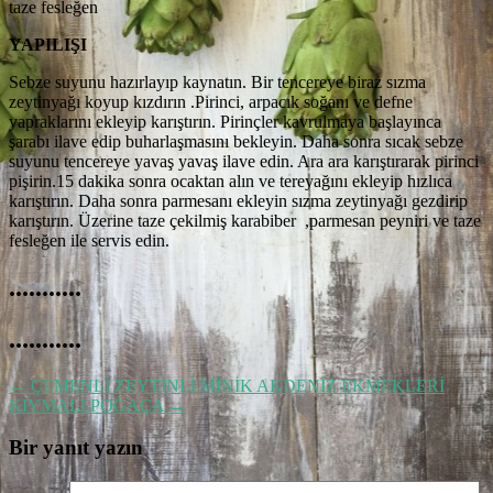
taze fesleğen
YAPILIŞI
Sebze suyunu hazırlayıp kaynatın. Bir tencereye biraz sızma
zeytinyağı koyup kızdırın .Pirinci, arpacık soğanı ve defne
yapraklarını ekleyip karıştırın. Pirinçler kavrulmaya başlayınca
şarabı ilave edip buharlaşmasını bekleyin. Daha sonra sıcak sebze
suyunu tencereye yavaş yavaş ilave edin. Ara ara karıştırarak pirinci
pişirin.15 dakika sonra ocaktan alın ve tereyağını ekleyip hızlıca
karıştırın. Daha sonra parmesanı ekleyin sızma zeytinyağı gezdirip
karıştırın. Üzerine taze çekilmiş karabiber ,parmesan peyniri ve taze
fesleğen ile servis edin.
...........
...........
←
ÇEMENLİ ZEYTİNLİ MİNİK AKDENİZ EKMEKLERİ
KIYMALI POĞAÇA
→
Bir yanıt yazın