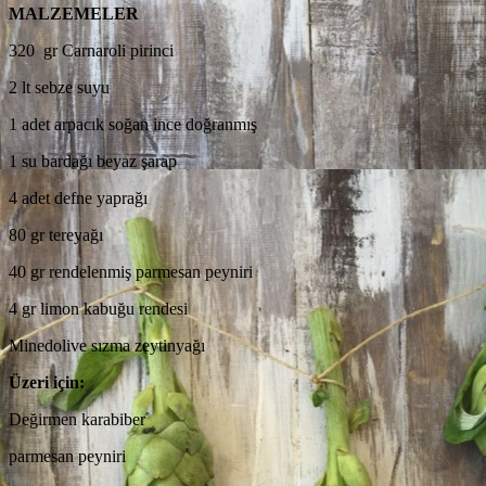
MALZEMELER
320 gr Carnaroli pirinci
2 lt sebze suyu
1 adet arpacık soğan ince doğranmış
1 su bardağı beyaz şarap
4 adet defne yaprağı
80 gr tereyağı
40 gr rendelenmiş parmesan peyniri
4 gr limon kabuğu rendesi
Minedolive sızma zeytinyağı
Üzeri için:
Değirmen karabiber
parmesan peyniri