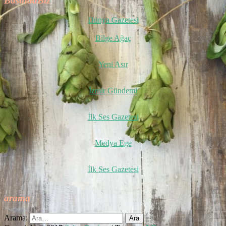
BasındaBiz
Dünya Gazetesi
Bilge Ağaç
Yeni Asır
İzmir Gündemi
İlk Ses Gazetesi
Medya Ege
İlk Ses Gazetesi
arama
Arama: