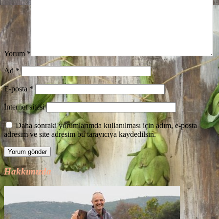
Yorum
*
Ad
*
E-posta
*
İnternet sitesi
Daha sonraki yorumlarımda kullanılması için adım, e-posta
adresim ve site adresim bu tarayıcıya kaydedilsin.
Hakkımızda