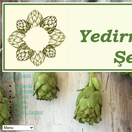
Skip to content
Anasayfa
Hikayemiz
Ürünler
Sipariş
İletişim
Yemek Tarifleri
Biz