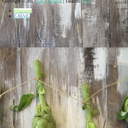
Copyright © 2017
Sakız Enginar
| Tasarım:
AO
Whatsapp
E-MAIL