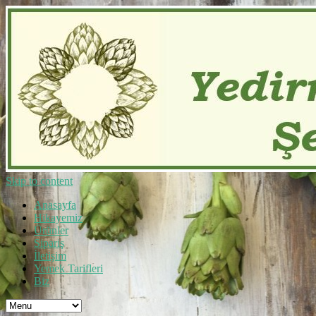
Skip to content
Anasayfa
Hikayemiz
Ürünler
Sipariş
İletişim
Yemek Tarifleri
Biz