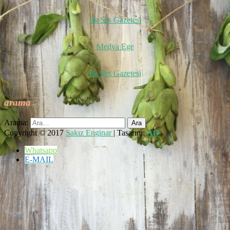
İlk Ses Gazetesi
Medya Ege
İlk Ses Gazetesi
arama
Arama:
Copyright © 2017
Sakız Enginar
| Tasarım:
AO
Whatsapp
E-MAIL