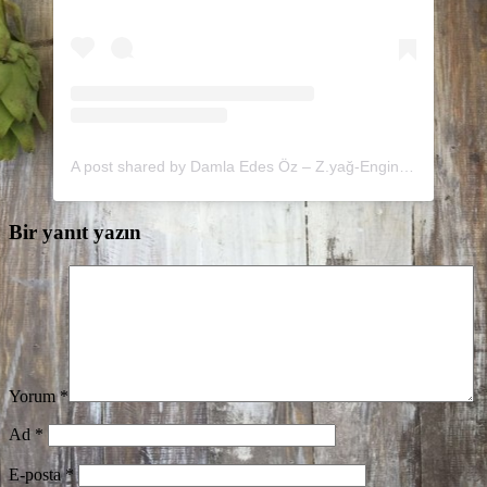
A post shared by Damla Edes Öz – Z.yağ-Enginar (@minedolive)
Bir yanıt yazın
Yorum
*
Ad
*
E-posta
*