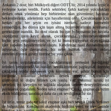
Ankaralı 2 dost; biri Mülkiyeli diğeri ODTÜlü; 2014 yılında İzmir’e
yerleşme kararı verdik. Farklı sektörler, farklı kariyer yolculukları
derken ortak yönümüz hep birbirimize olan güvenimiz; hayattan
beklentilerimiz, ailelerimiz için hayallerimiz oldu. Çocuklarımız için
herkes gibi her şeyin en iyisini isterken; sadece istemenin
yetmediğini, bu dünya için taşın altına bizim de elimizi koymamız
gerektiğine inandık. İki dost olarak bu işte buluşmamız ise hayatta
yaptığımız işten keyif alarak, çocuklarımıza yediremeyeceğimiz
hiçbir şeyi yetiştirmeyelim ve iyi ki bunu yapıyoruz diyeceğimiz
işler yapalım hayallerimizle oluştu. Kendimize nasıl davranılmasını
istiyorsak, öyle davranalım, biz neler bulmak istiyorsak onları
üretelim diyerek güven üzerine bir yola çıktık.
İyi tarım uygulamalarıyla çocuklarımızın yemesini istediğimiz
ürünleri yetiştirmek ve bunları sevdiklerimizle paylaşmak üzerine
çıktığımız yolda öğrenecek çok konumuz var; şükür bunun için
isteğimiz, tutkumuz herkesten destek görüyor. Öğrendikçe
görüyoruz ki doğru bilinen çok yanlış var; yolumuz uzun; iyi
üretelim; iyi işleyelim ve sağlıkla ulaşalım sizlere, deneyimlerimizi
paylaşarak çoğalalım. Neden sakız enginar? Çünkü enginar da bizim
eksik bildiğimiz; tanıdıkça daha da çok sevdiğimiz bir tür.
İyi ürün, temiz gıda ve sakız enginar aşkı bizi sevgili Dilek Yetkiner
ile buluşturdu. Kendisinin akademik birikimi yerel ve mevsiminde
kendine has tarifler geliştirme heyecanı bizlere yolculuğumuzda