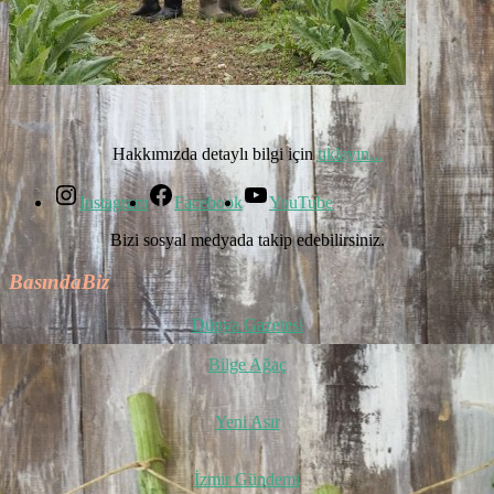
Hakkımızda detaylı bilgi için
tıklayın...
Instagram
Facebook
YouTube
Bizi sosyal medyada takip edebilirsiniz.
BasındaBiz
Dünya Gazetesi
Bilge Ağaç
Yeni Asır
İzmir Gündemi