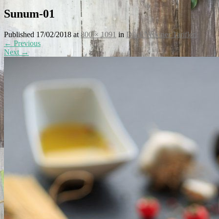
Sunum-01
Published
17/02/2018
at
800 × 1091
in
Dilek Yetkiner Tarifleri
←
Previous
Next
→