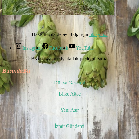
Hakkımızda detaylı bilgi için
tıklayın...
Instagram
Facebook
YouTube
Bizi sosyal medyada takip edebilirsiniz.
BasındaBiz
Dünya Gazetesi
Bilge Ağaç
Yeni Asır
İzmir Gündemi