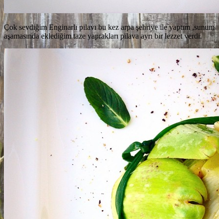
Çok sevdiğim Enginarlı pilavı bu kez arpa şehriye ile yaptım ,sunum
aşamasında eklediğim taze yaprakları pilava ayrı bir lezzet verdi.