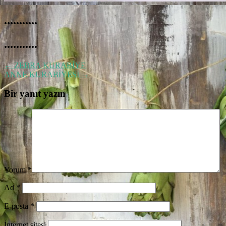
...........
...........
←
ZEBRA KURABİYE
ANNE KURABİYESİ
→
Bir yanıt yazın
Yorum
*
Ad
*
E-posta
*
İnternet sitesi