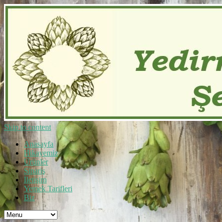
Skip to content
Anasayfa
Hikayemiz
Ürünler
Sipariş
İletişim
Yemek Tarifleri
Biz