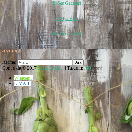
İlk Ses Gazetesi
Medya Ege
İlk Ses Gazetesi
arama
Arama:
Copyright © 2017
Sakız Enginar
| Tasarım:
AO
Whatsapp
E-MAIL