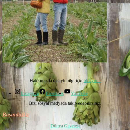
Hakkımızda detaylı bilgi için
tıklayın...
Instagram
Facebook
YouTube
Bizi sosyal medyada takip edebilirsiniz.
BasındaBiz
Dünya Gazetesi