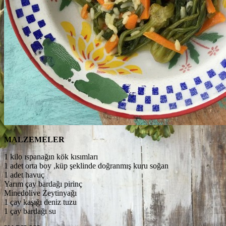
MALZEMELER
1 kilo ıspanağın kök kısımları
1 adet orta boy ,küp şeklinde doğranmış kuru soğan
1 adet havuç
Yarım çay bardağı pirinç
Minedolive Zeytinyağı
1 çay kaşığı deniz tuzu
1 çay bardağı su