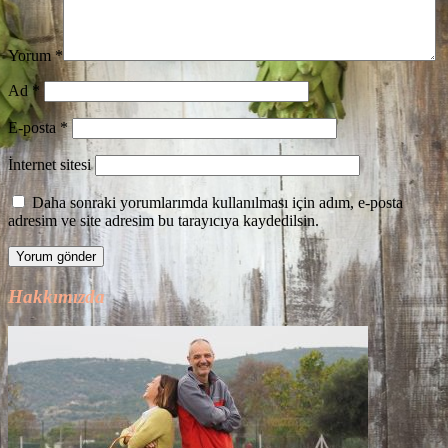
Yorum
*
Ad
*
E-posta
*
İnternet sitesi
Daha sonraki yorumlarımda kullanılması için adım, e-posta
adresim ve site adresim bu tarayıcıya kaydedilsin.
Hakkımızda