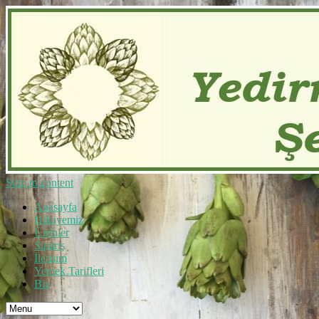
Skip to content
Anasayfa
Hikayemiz
Ürünler
Sipariş
İletişim
Yemek Tarifleri
Biz