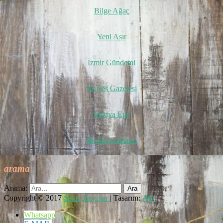
Bilge Ağaç
Yeni Asır
İzmir Gündemi
İlk Ses Gazetesi
Medya Ege
İlk Ses Gazetesi
arama
Arama:
Copyright © 2017
Sakız Enginar
| Tasarım:
AO
Whatsapp