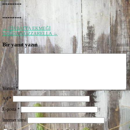
...........
...........
←
CİABATTA EKMEĞİ
YAĞDA MOZZARELLA
→
Bir yanıt yazın
Yorum
*
Ad
*
E-posta
*
İnternet sitesi