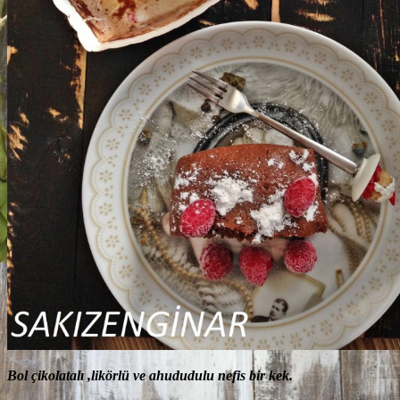
Bol çikolatalı ,likörlü ve ahududulu nefis bir kek.