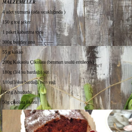
MALZEMELER
4 adet yumurta (oda sıcaklığında )
150 g toz şeker
1 paket kabartma tozu
300g buğday unu
55 g kakao
200g Kakaolu Çikolata
(benmarı usulü eritilecek)
180g (3/4 su bardağı) süt
180g(3/4su bardağı )sıvı yağ
350 g Ahududu
50g çikolata likörü