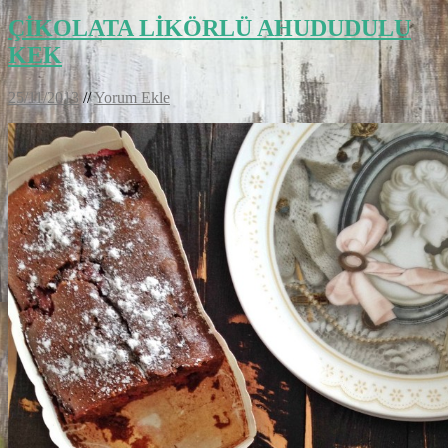
ÇİKOLATA LİKÖRLÜ AHUDUDULU
KEK
25/11/2013
//
Yorum Ekle