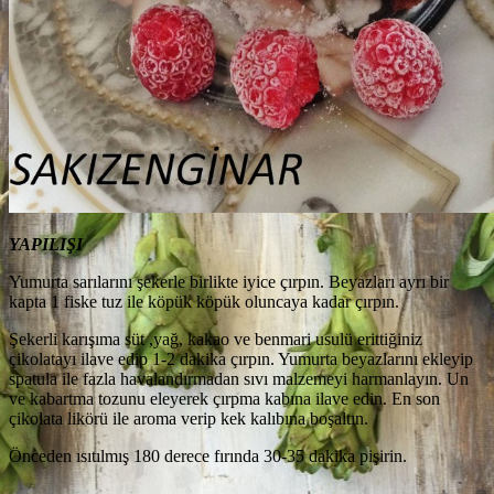
YAPILIŞI
Yumurta sarılarını şekerle birlikte iyice çırpın. Beyazları ayrı bir
kapta 1 fiske tuz ile köpük köpük oluncaya kadar çırpın.
Şekerli karışıma süt ,yağ, kakao ve benmari usulü erittiğiniz
çikolatayı ilave edip 1-2 dakika çırpın. Yumurta beyazlarını ekleyip
spatula ile fazla havalandırmadan sıvı malzemeyi harmanlayın. Un
ve kabartma tozunu eleyerek çırpma kabına ilave edin. En son
çikolata likörü ile aroma verip kek kalıbına boşaltın.
Önceden ısıtılmış 180 derece fırında 30-35 dakika pişirin.