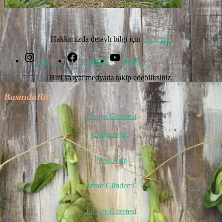
Hakkımızda detaylı bilgi için
tıklayın...
Instagram
Facebook
YouTube
Bizi sosyal medyada takip edebilirsiniz.
BasındaBiz
Dünya Gazetesi
Bilge Ağaç
Yeni Asır
İzmir Gündemi
İlk Ses Gazetesi