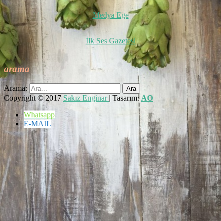
Medya Ege
İlk Ses Gazetesi
arama
Arama:
Copyright © 2017
Sakız Enginar
| Tasarım:
AO
Whatsapp
E-MAIL