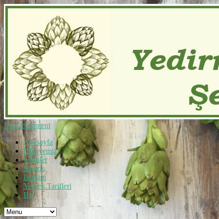
Skip to content
Anasayfa
Hikayemiz
Ürünler
Sipariş
İletişim
Yemek Tarifleri
Biz