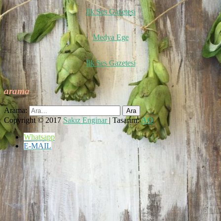
İlk Ses Gazetesi
Medya Ege
İlk Ses Gazetesi
arama
Arama:
Copyright © 2017
Sakız Enginar
| Tasarım:
AO
Whatsapp
E-MAIL