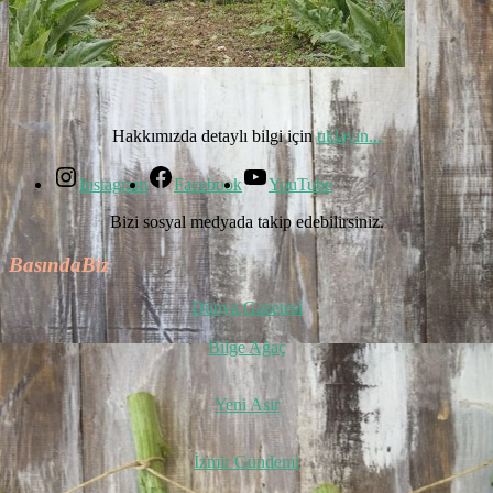
Hakkımızda detaylı bilgi için
tıklayın...
Instagram
Facebook
YouTube
Bizi sosyal medyada takip edebilirsiniz.
BasındaBiz
Dünya Gazetesi
Bilge Ağaç
Yeni Asır
İzmir Gündemi