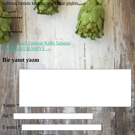
ısıtılmış fırında kızarıncaya kadar pişirin.
...........
...........
←
İç Baklalı Enginar Kalbi Salatası
ZEBRA KURABİYE
→
Bir yanıt yazın
Yorum
*
Ad
*
E-posta
*