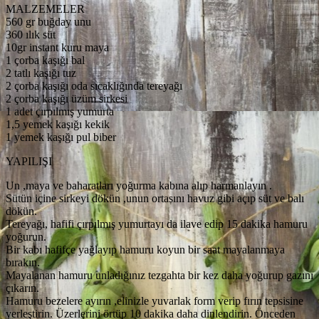
MALZEMELER
560 gr buğday unu
360 ılık süt
10gr instant kuru maya
1 çorba kaşığı bal
2 tatlı kaşığı tuz
2 çorba kaşığı oda sıcaklığında tereyağı
2 çorba kaşığı üzüm sirkesi
1 adet çırpılmış yumurta
1,5 yemek kaşığı kekik
1 yemek kaşığı pul biber
YAPILIŞI
Un ,maya ve baharatları yoğurma kabına alıp harmanlayın .
Sütün içine sirkeyi dökün ,unun ortasını havuz gibi açıp süt ve balı
dökün.
Tereyağı, hafifi çırpılmış yumurtayı da ilave edip 15 dakika hamuru
yoğurun.
Bir kabı hafifçe yağlayıp hamuru koyun bir saat mayalanmaya
bırakın.
Mayalanan hamuru unladığınız tezgahta bir kez daha yoğurup gazını
çıkarın.
Hamuru bezelere ayırın ,elinizle yuvarlak form verip fırın tepsisine
yerleştirin. Üzerlerini örtüp 10 dakika daha dinlendirin. Önceden