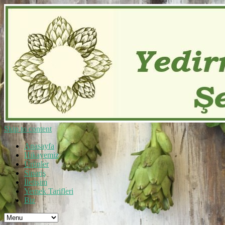
Skip to content
Anasayfa
Hikayemiz
Ürünler
Sipariş
İletişim
Yemek Tarifleri
Biz