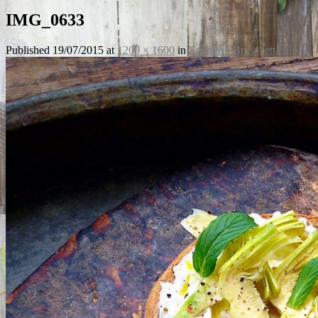
IMG_0633
Published
19/07/2015
at
1200 × 1600
in
Enginarlı Bruschetta