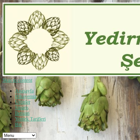
Skip to content
Anasayfa
Hikayemiz
Ürünler
Sipariş
İletişim
Yemek Tarifleri
Biz