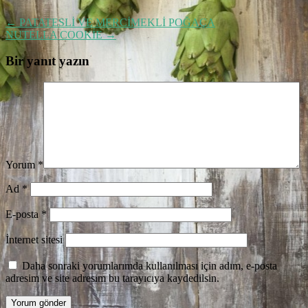
←
PATATESLİ VE MERCİMEKLİ POĞAÇA
NUTELLA COOKİE
→
Bir yanıt yazın
Yorum
*
Ad
*
E-posta
*
İnternet sitesi
Daha sonraki yorumlarımda kullanılması için adım, e-posta
adresim ve site adresim bu tarayıcıya kaydedilsin.