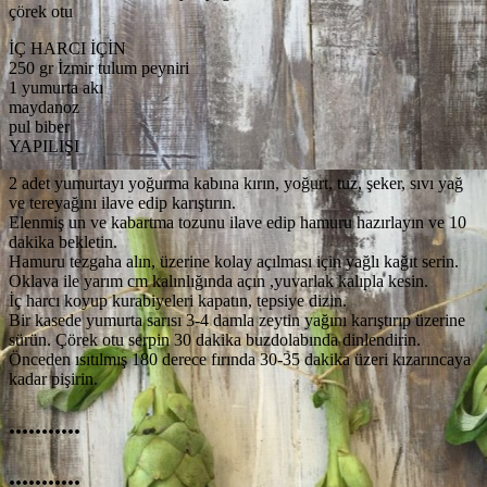
çörek otu
İÇ HARCI İÇİN
250 gr İzmir tulum peyniri
1 yumurta akı
maydanoz
pul biber
YAPILIŞI
2 adet yumurtayı yoğurma kabına kırın, yoğurt, tuz, şeker, sıvı yağ
ve tereyağını ilave edip karıştırın.
Elenmiş un ve kabartma tozunu ilave edip hamuru hazırlayın ve 10
dakika bekletin.
Hamuru tezgaha alın, üzerine kolay açılması için yağlı kağıt serin.
Oklava ile yarım cm kalınlığında açın ,yuvarlak kalıpla kesin.
İç harcı koyup kurabiyeleri kapatın, tepsiye dizin.
Bir kasede yumurta sarısı 3-4 damla zeytin yağını karıştırıp üzerine
sürün. Çörek otu serpin 30 dakika buzdolabında dinlendirin.
Önceden ısıtılmış 180 derece fırında 30-35 dakika üzeri kızarıncaya
kadar pişirin.
...........
...........