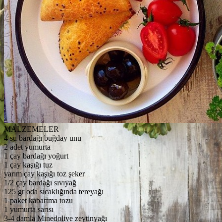
MALZEMELER
4 su bardağı buğday unu
2 adet yumurta
1 çay bardağı yoğurt
1 çay kaşığı tuz
yarım çay kaşığı toz şeker
1/2 çay bardağı sıvıyağ
125 gr oda sıcaklığında tereyağı
1 paket kabartma tozu
1 yumurta sarısı
3-4 damla Minedolive zeytinyağı