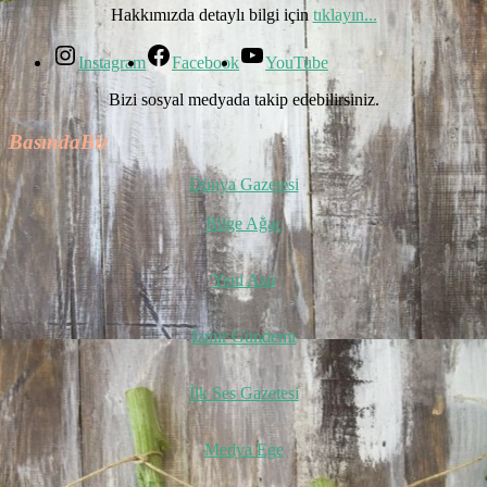
Hakkımızda detaylı bilgi için
tıklayın...
Instagram
Facebook
YouTube
Bizi sosyal medyada takip edebilirsiniz.
BasındaBiz
Dünya Gazetesi
Bilge Ağaç
Yeni Asır
İzmir Gündemi
İlk Ses Gazetesi
Medya Ege