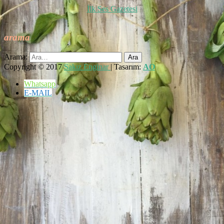
İlk Ses Gazetesi
arama
Arama:
Copyright © 2017
Sakız Enginar
| Tasarım:
AO
Whatsapp
E-MAIL