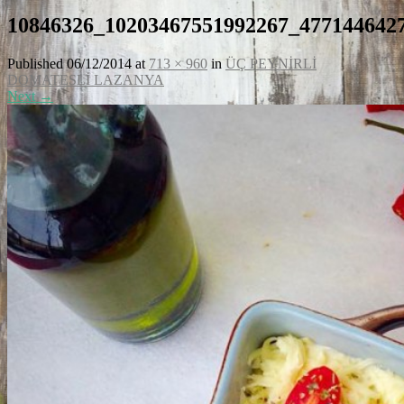
10846326_10203467551992267_477144642
Published
06/12/2014
at
713 × 960
in
ÜÇ PEYNİRLİ
DOMATESLİ LAZANYA
Next
→