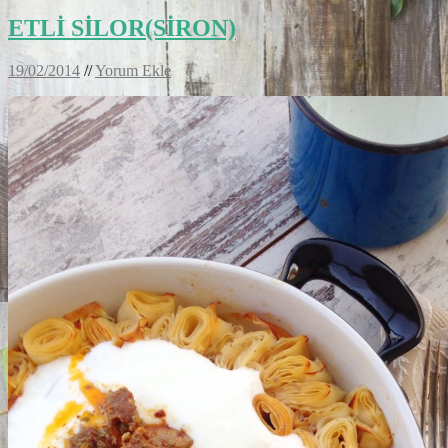
ETLİ SİLOR(SİRON)
19/02/2014
//
Yorum Ekle