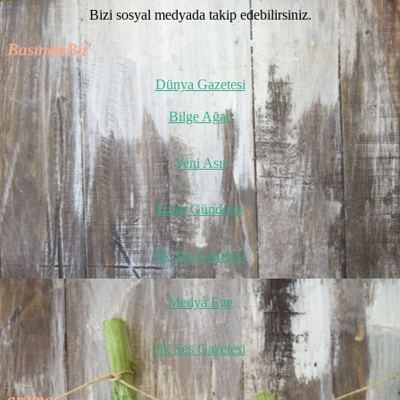
Bizi sosyal medyada takip edebilirsiniz.
BasındaBiz
Dünya Gazetesi
Bilge Ağaç
Yeni Asır
İzmir Gündemi
İlk Ses Gazetesi
Medya Ege
İlk Ses Gazetesi
arama