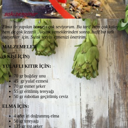
Elma ile yapılan her şeyi çok seviyorum. Bu tarif hem çok kolay
hem de çok lezzetli .Akşam yemeklerinden sonra hafif bir tatlı
isteyenler için. Sıcak servis etmenizi öneririm.
MALZEMELER
(6 KİŞİ İÇİN)
YULAFLI KITIR İÇİN:
70 gr buğday unu
45 gr yulaf ezmesi
70 gr esmer şeker
55 gr eritilmiş tereyağı
50 gr robottan geçirilmiş ceviz
ELMA İÇİN:
4 adet iri doğranmış elma
50 gr tereyağı
135 gr toz şeker