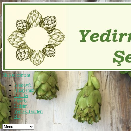
Skip to content
Anasayfa
Hikayemiz
Ürünler
Sipariş
İletişim
Yemek Tarifleri
Biz