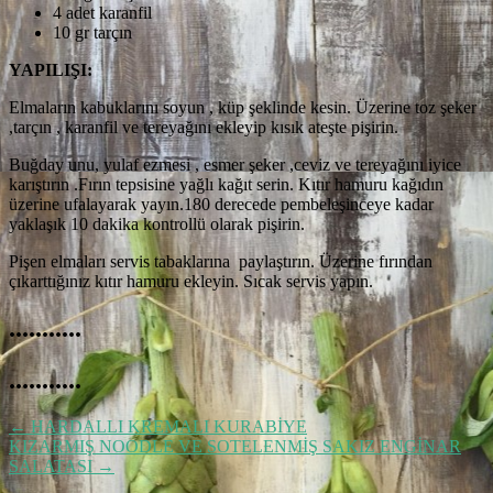
4 adet karanfil
10 gr tarçın
YAPILIŞI:
Elmaların kabuklarını soyun , küp şeklinde kesin. Üzerine toz şeker
,tarçın , karanfil ve tereyağını ekleyip kısık ateşte pişirin.
Buğday unu, yulaf ezmesi , esmer şeker ,ceviz ve tereyağını iyice
karıştırın .Fırın tepsisine yağlı kağıt serin. Kıtır hamuru kağıdın
üzerine ufalayarak yayın.180 derecede pembeleşinceye kadar
yaklaşık 10 dakika kontrollü olarak pişirin.
Pişen elmaları servis tabaklarına paylaştırın. Üzerine fırından
çıkarttığınız kıtır hamuru ekleyin. Sıcak servis yapın.
...........
...........
←
HARDALLI KREMALI KURABİYE
KIZARMIŞ NOODLE VE SOTELENMİŞ SAKIZ ENGİNAR
SALATASI
→