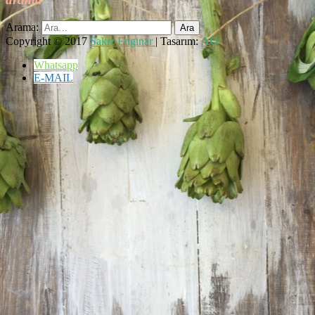
Arama:
Copyright © 2017
Sakız Enginar
| Tasarım:
AO
Whatsapp
E-MAIL