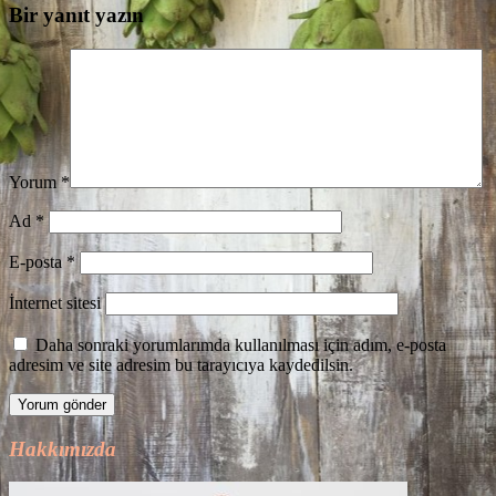
Bir yanıt yazın
Yorum
*
Ad
*
E-posta
*
İnternet sitesi
Daha sonraki yorumlarımda kullanılması için adım, e-posta
adresim ve site adresim bu tarayıcıya kaydedilsin.
Hakkımızda