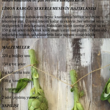
bisküvi kutusunda on gün boyunca tazeliğini korur.
LİMON KABUĞU ŞEKERLEMESİNİN HAZIRLANIŞI
2 adet limonun kabuklarını beyaz kısımlarıyla birlikte soyup bir
tencereye alın. Üzerini örtecek kadar su ekleyin ,her seferine suyu
değiştirerek 3 defa kaynatın. Kabukları süzün üzerine 200 ml su ve
150 g toz şeker ekleyerek kısık ateşte yarım saat pişirin. Ateşten alıp
soğumaya bırakın, şekerlemelerin fazla suyunu süzüp küçük
doğrayın.
MALZEMELER
220 g buğday unu
150 g toz şeker
6 g kabartma tozu
100 g Antep fıstığı
1 tutam tuz
2 adet çırpılmış yumurta
YAPILIŞI