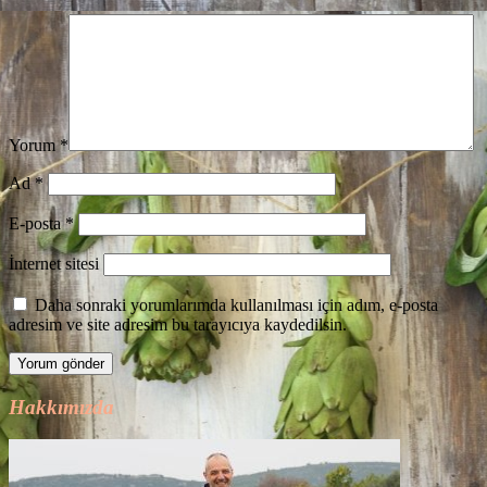
Yorum
*
Ad
*
E-posta
*
İnternet sitesi
Daha sonraki yorumlarımda kullanılması için adım, e-posta
adresim ve site adresim bu tarayıcıya kaydedilsin.
Hakkımızda