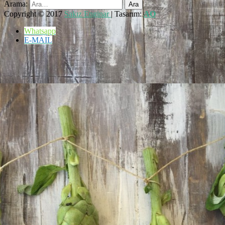
Arama:
Copyright © 2017
Sakız Enginar
| Tasarım:
AO
Whatsapp
E-MAIL