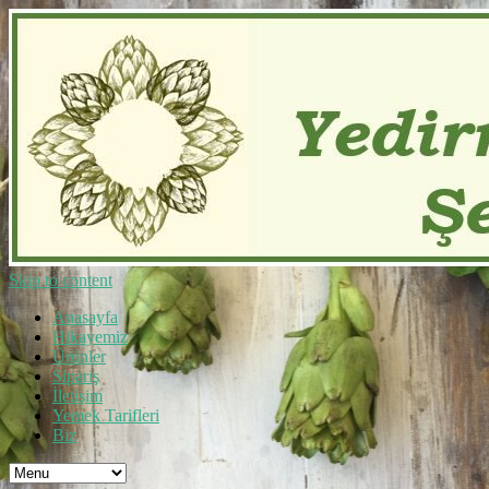
Skip to content
Anasayfa
Hikayemiz
Ürünler
Sipariş
İletişim
Yemek Tarifleri
Biz