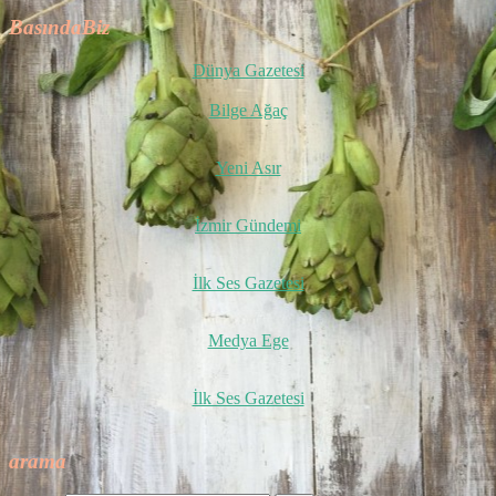
BasındaBiz
Dünya Gazetesi
Bilge Ağaç
Yeni Asır
İzmir Gündemi
İlk Ses Gazetesi
Medya Ege
İlk Ses Gazetesi
arama