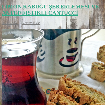
LİMON KABUĞU ŞEKERLEMESİ VE
ANTEP FISTIKLI CANTUCCİ
06/11/2013
//
Yorum Ekle