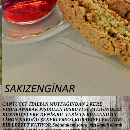
CANTUCCİ İTALYAN MUTFAĞINDAN 2 KERE
FIRINLANARAK PİŞİRİLEN BİSKÜVİ SERTLİĞİNDEKİ
KURABİYELERE DENİR.BU TARİFTE KULLANILAN
LİMON KABUĞU ŞEKERLEMESİ KURABİYELERE AYRI
BİR LEZZET KATIYOR.Soğuduktan sonra ağzı kapalı olarak