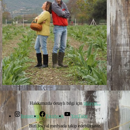
Hakkımızda detaylı bilgi için
tıklayın...
Instagram
Facebook
YouTube
Bizi sosyal medyada takip edebilirsiniz.