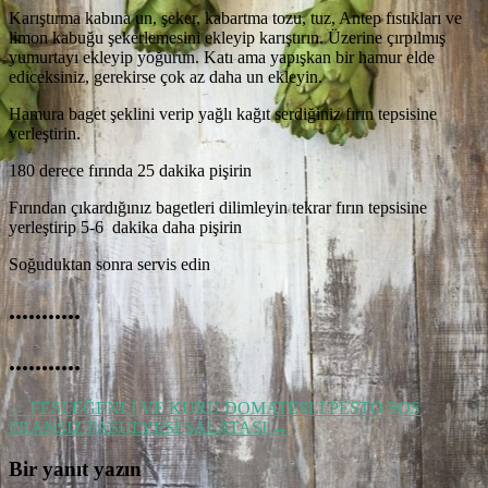
Karıştırma kabına un, şeker, kabartma tozu, tuz, Antep fıstıkları ve
limon kabuğu şekerlemesini ekleyip karıştırın. Üzerine çırpılmış
yumurtayı ekleyip yoğurun. Katı ama yapışkan bir hamur elde
ediceksiniz, gerekirse çok az daha un ekleyin.
Hamura baget şeklini verip yağlı kağıt serdiğiniz fırın tepsisine
yerleştirin.
180 derece fırında 25 dakika pişirin
Fırından çıkardığınız bagetleri dilimleyin tekrar fırın tepsisine
yerleştirip 5-6 dakika daha pişirin
Soğuduktan sonra servis edin
...........
...........
←
FESLEĞENLİ VE KURU DOMATESLİ PESTO SOS
FRANSIZ FASULYESİ SALATASI
→
Bir yanıt yazın