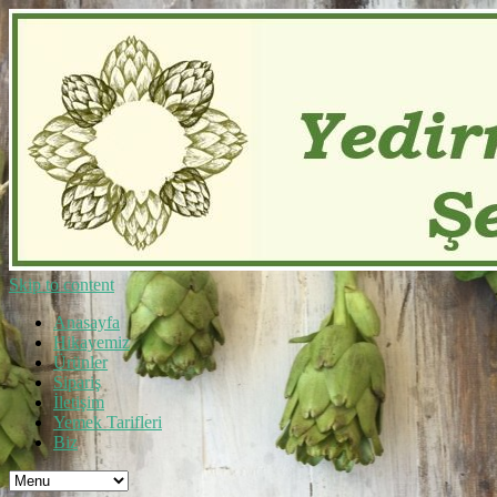
Skip to content
Anasayfa
Hikayemiz
Ürünler
Sipariş
İletişim
Yemek Tarifleri
Biz