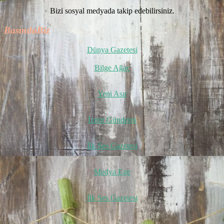
Bizi sosyal medyada takip edebilirsiniz.
BasındaBiz
Dünya Gazetesi
Bilge Ağaç
Yeni Asır
İzmir Gündemi
İlk Ses Gazetesi
Medya Ege
İlk Ses Gazetesi