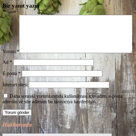
Bir yanıt yazın
Yorum
*
Ad
*
E-posta
*
İnternet sitesi
Daha sonraki yorumlarımda kullanılması için adım, e-posta
adresim ve site adresim bu tarayıcıya kaydedilsin.
Hakkımızda