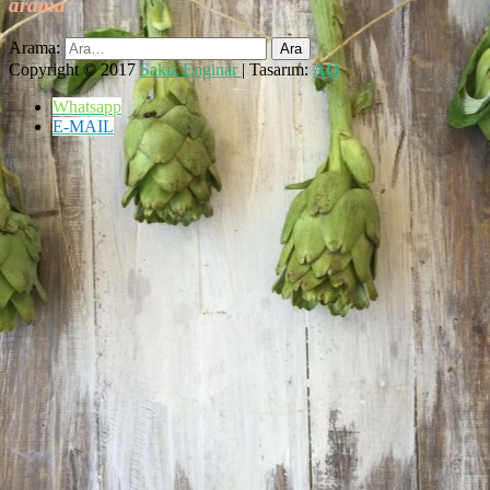
arama
Arama:
Copyright © 2017
Sakız Enginar
| Tasarım:
AO
Whatsapp
E-MAIL