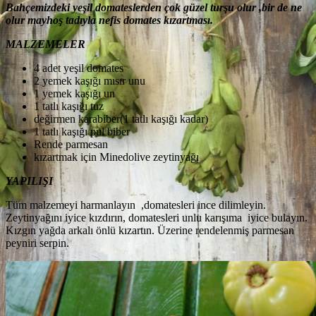
Bahçemizdeki yeşil domateslerden çok güzel turşu olur ,bir de ne
olur mayhoş tadıyla nefis domates kızartması.
MALZEMELER
4 adet yeşil domates
2 yemek kaşığı mısır unu
1 yemek kaşığı un
1 tatlı kaşığı tuz
değirmen karabiber(1 tatlı kaşığı kadar)
1 tatlı kaşığı pul biber
Rende parmesan
kızartmak için Minedolive zeytinyağı
YAPILIŞI
Tüm malzemeyi harmanlayın ,domatesleri ince dilimleyin.
Zeytinyağını iyice kızdırın, domatesleri unlu karışıma iyice bulayın.
Kızgın yağda arkalı önlü kızartın. Üzerine rendelenmiş parmesan
peyniri serpin.