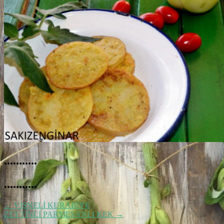
...........
...........
←
VİŞNELİ KURABİYE
ZEYTİNLİ PARMESANLI KEK
→